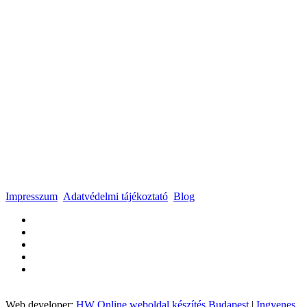
Impresszum
Adatvédelmi tájékoztató
Blog
Web developer:
HW Online weboldal készítés Budapest
|
Ingyenes