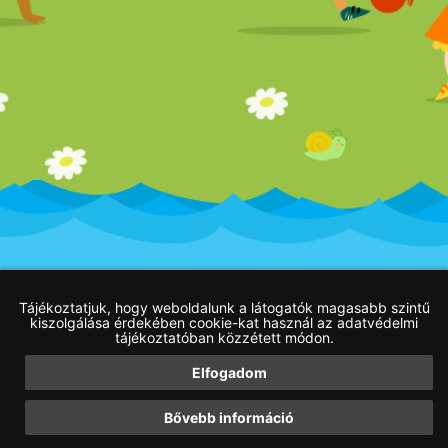
Impresszum
Adatvédelmi tájékoztató
Blog
Tájékoztatjuk, hogy weboldalunk a látogatók magasabb szintű
kiszolgálása érdekében cookie-kat használ az adatvédelmi
tájékoztatóban közzétett módon.
Elfogadom
Web developer:
HW Online weboldal készítés Budapest
|
Ingyenes SEO elemző
Bővebb információ