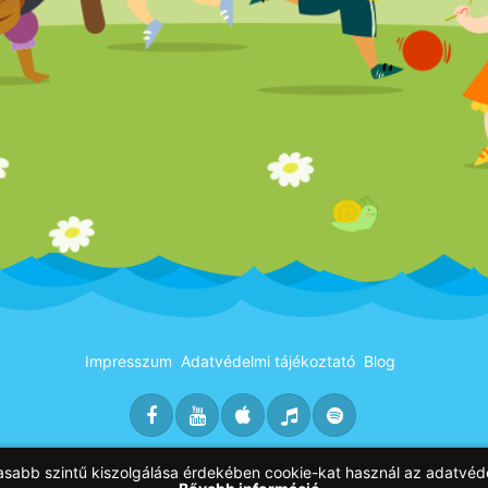
Impresszum
Adatvédelmi tájékoztató
Blog
asabb szintű kiszolgálása érdekében cookie-kat használ az adatvéd